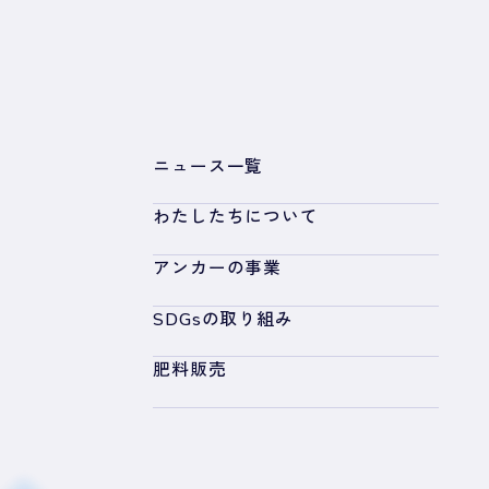
ニュース一覧
わたしたちについて
アンカーの事業
SDGsの取り組み
肥料販売