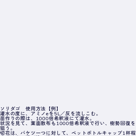
ソリダゴ 使用方法【例】
灌水の度に、アミノeを5L／反を流しこむ。
苗作りの際は、1000倍希釈液にて灌水。
状況を見て、葉面散布も1000倍希釈液で行い、樹勢回復を
狙う。
切花は、バケツ一つに対して、ペットボトルキャップ1杯程