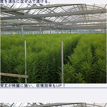
度を適当に混ぜ込で漬ける。
背丈が綺麗に揃い、収穫効率もUP！