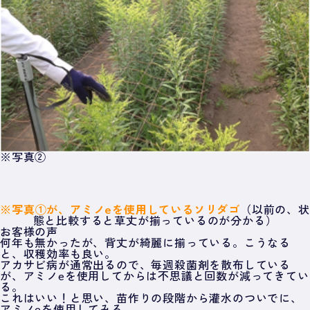
※写真②
※写真①が、アミノeを使用しているソリダゴ
（以前の、状
態と比較すると草丈が揃っているのが分かる）
お客様の声
何年も無かったが、背丈が綺麗に揃っている。こうなる
と、収穫効率も良い。
アカサビ病が通常出るので、毎週殺菌剤を散布している
が、アミノeを使用してからは不思議と回数が減ってきてい
る。
これはいい！と思い、苗作りの段階から灌水のついでに、